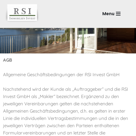
Menu
Zum
Inhalt
springen
AGB
Allgemeine Geschäftsbedingungen der RSI Invest GmbH
Nachstehend wird der Kunde als „Auftraggeber“ und die RSI
Invest GmbH als „Makler“ bezeichnet. Ergänzend zu den
jeweiligen Vereinbarungen gelten die nachstehenden
Allgemeinen Geschäftsbedingungen, d.h. es gelten in erster
Linie die individuellen Vertragsbestimmungen und die in den
jeweiligen Verträgen zwischen den Parteien enthaltenen
Formularvereinbarungen und an letzter Stelle die